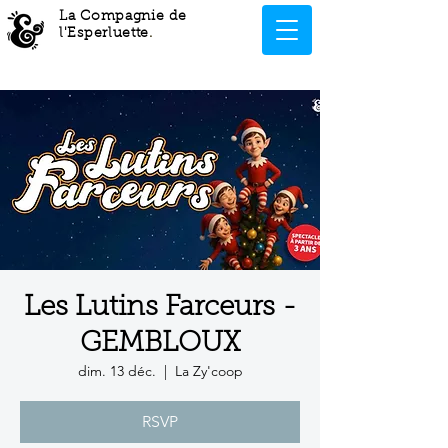
La Compagnie de
l'Esperluette
.
Les Lutins Farceurs -
GEMBLOUX
dim. 13 déc.
  |  
La Zy'coop
RSVP