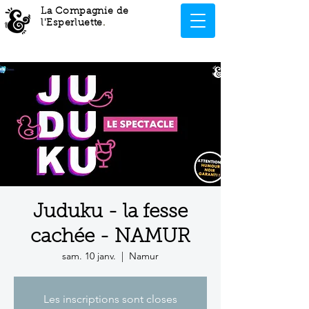
La Compagnie de
l'Esperluette
.
Juduku - la fesse
cachée - NAMUR
sam. 10 janv.
  |  
Namur
Les inscriptions sont closes