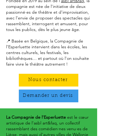
Fondée en 2019 au sein de l’
asbl art&faq
, la
compagnie est née de l’initiative de deux
passionné·es de théâtre et d’improvisation,
avec l’envie de proposer des spectacles qui
rassemblent, interrogent et amusent, pour
tous les publics, dès le plus jeune âge.
📍 Basée en Belgique, la Compagnie de
l’Esperluette intervient dans les écoles, les
centres culturels, les festivals, les
bibliothèques… et partout où l’on souhaite
faire vivre le théâtre autrement !
Nous contacter
Demander un devis
La Compagnie de l’Esperluette
est le cœur
artistique de l’asbl art&faq, un collectif
rassemblant des comédien·nes venu·es de
Liège, mais aussi d’autres villes de Wallonie