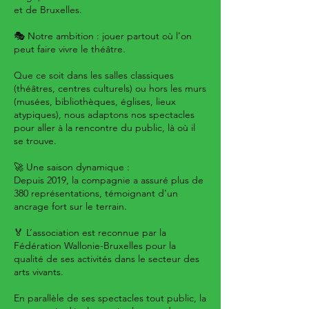
et de Bruxelles.
🎭 Notre ambition : jouer partout où l’on
peut faire vivre le théâtre.
Que ce soit dans les salles classiques
(théâtres, centres culturels) ou hors les murs
(musées, bibliothèques, églises, lieux
atypiques), nous adaptons nos spectacles
pour aller à la rencontre du public, là où il
se trouve.
🚀 Une saison dynamique :
Depuis 2019, la compagnie a assuré plus de
380 représentations, témoignant d’un
ancrage fort sur le terrain.
🏅 L’association est reconnue par la
Fédération Wallonie-Bruxelles pour la
qualité de ses activités dans le secteur des
arts vivants.
En parallèle de ses spectacles tout public, la