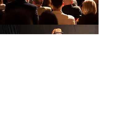
Des ateliers
d’improvisation... à
votre image !
En complément de ses spectacles, l’asbl
art&faq propose des ateliers d’improvisation