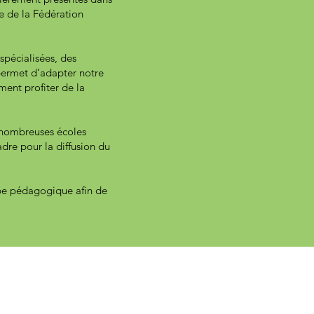
e de la Fédération
spécialisées, des
 permet d’adapter notre
ment profiter de la
e nombreuses écoles
dre pour la diffusion du
ipe pédagogique afin de