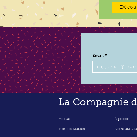
Décou
Email
*
La Compagnie de
Accueil
À propos
Nos spectacles
Notre activit