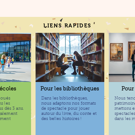
LIENS RAPIDES
 écoles
Pour les bibliothèques
Pour
joués
Dans les bibliothèques,
Nous teno
s les
nous adaptons nos formats
patrimoin
s dès 3 ans.
de spectacle pour jouer
mettons e
galement
autour du livre, du conte et
spectacle
ement
des belles histoires !
dans les 