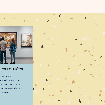
 les musées
ns à nos
es et nous le
n vie par nos
s et animations
musées