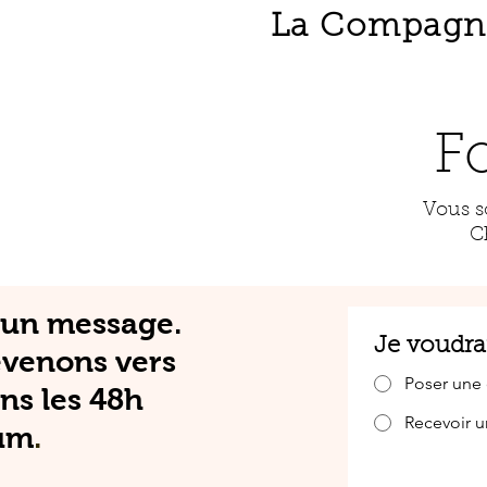
La Compagnie
F
Vous s
C
 un message.
Je voudrai
evenons vers
Poser une 
ns les 48h
Recevoir u
um
.