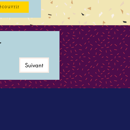
écouvrir
r
Suivant