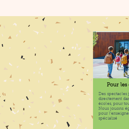
Pour les
Des spectacles 
directement dan
écoles, pour tou
Nous jouons é
pour l'enseign
spécialisé