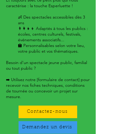
Et toujours avec ce petit plus qui nous
caractérise : la touche Esperluette !
👶 Des spectacles accessibles dès 3
ans
👨‍👩‍👧‍👦 Adaptés à tous les publics :
écoles, centres culturels, festivals,
événements associatifs...
🏫 Personnalisables selon votre lieu,
votre public et vos thématiques.
Besoin d’un spectacle jeune public, familial
ou tout public ?
➡️ Utilisez notre [formulaire de contact] pour
recevoir nos fiches techniques, conditions
de tournée ou concevoir un projet sur
mesure.
Contactez-nous
Demandez un devis