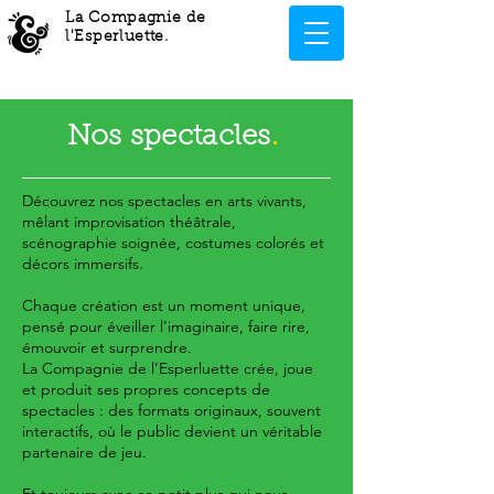
La Compagnie de
l'Esperluette
.
Nos spectacles
.
Découvrez nos spectacles en arts vivants,
mêlant improvisation théâtrale,
scénographie soignée, costumes colorés et
décors immersifs.
Chaque création est un moment unique,
pensé pour éveiller l’imaginaire, faire rire,
émouvoir et surprendre.
La Compagnie de l’Esperluette crée, joue
et produit ses propres concepts de
spectacles : des formats originaux, souvent
interactifs, où le public devient un véritable
partenaire de jeu.