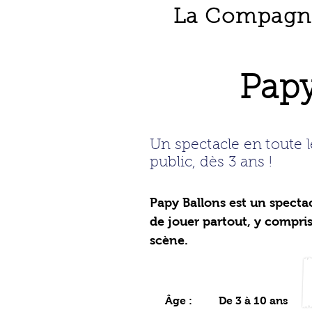
La Compagnie
Papy
Un spectacle en toute l
public, dès 3 ans !
Papy Ballons est un spect
de jouer partout, y compri
scène.
Âge :
De 3 à 10 ans