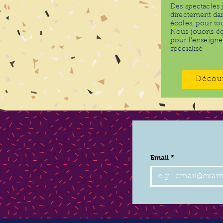
Des spectacles 
directement dan
écoles, pour tou
Nous jouons é
pour l'enseign
spécialisé
Décou
Email
*