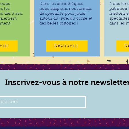
joués
Dans les bibliothèques,
Nous teno
s les
nous adaptons nos formats
patrimoin
s dès 3 ans.
de spectacle pour jouer
mettons e
galement
autour du livre, du conte et
spectacle
ement
des belles histoires !
dans les 
vrir
Découvrir
D
Inscrivez-vous à notre newslette