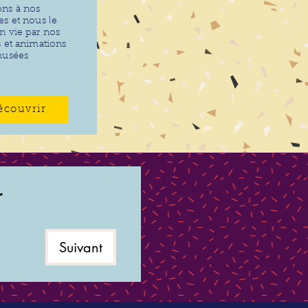
ns à nos
es et nous le
n vie par nos
s et animations
musées
écouvrir
r
Suivant