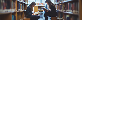
Pour les bibliothèques
Dans les bibliothèques, nous adaptons
nos formats de spectacle pour jouer
autour du livre, du conte et des belles
histoires !
Découvrir
Pour les musées
Nous tenons à nos patrimoines et nous