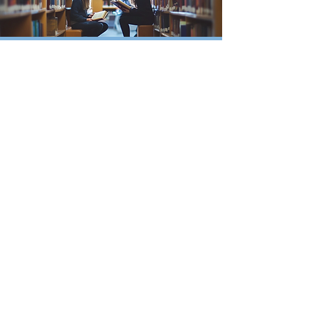
Pour les bibliothèques
Dans les bibliothèques, nous adaptons
nos formats de spectacle pour jouer
autour du livre, du conte et des belles
histoires !
Découvrir
Pour les musées
Nous tenons à nos patrimoines et nous
le mettons en vie par nos spectacles et