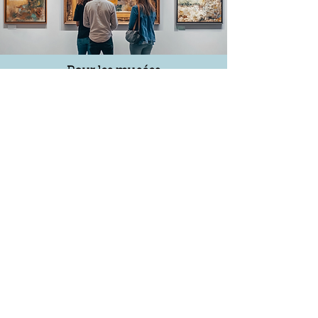
Pour les musées
Nous tenons à nos patrimoines et nous
le mettons en vie par nos spectacles et
animations dans les musées
Découvrir
Inscrivez-vous à 
notre newsletter
Email
*