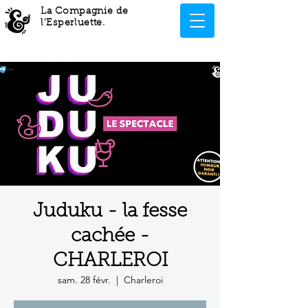
La Compagnie de
l'Esperluette
.
Juduku - la fesse
cachée -
CHARLEROI
sam. 28 févr.
  |  
Charleroi