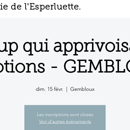
 de l'Esperluette
.
up qui apprivoisa
tions - GEMB
dim. 15 févr.
  |  
Gembloux
Les inscriptions sont closes
Voir d'autres événements