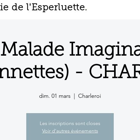
 de l'Esperluette
.
 Malade Imagina
nnettes) - CH
dim. 01 mars
  |  
Charleroi
Les inscriptions sont closes
Voir d'autres événements